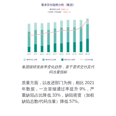
集团级研发效率变化趋势，基于需求交付及代
码当量指标
质量方面，以改进部门为例，相比 2021
年数据，一次冒烟通过率提升 9%，严
重缺陷占比降低 33%，缺陷密度（加权
缺陷总数/代码当量）降低 57%。