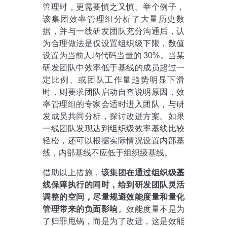
管理时，更需要慎之又慎。举个例子，
该集团效率管理组分析了大量历史数
据，并与一线研发团队充分沟通后，认
为合理做法是仅设置组织级下限，数值
设置为当前人均代码当量的 30%。当某
研发团队中效率低于基线的成员超过一
定比例、或团队工作量趋势明显下滑
时，则要求团队启动自查说明原因，效
率管理组的专家会适时进入团队，与研
发成员共同分析，探讨改进方案。如果
一线团队发现达到组织级效率基线比较
轻松，还可以根据实际情况设置内部基
线，内部基线不应低于组织级基线。
借助以上措施，
该集团在通过组织级基
线保障执行的同时，给到研发团队灵活
调整的空间，尽量规避效能度量和量化
管理带来的负面影响
。效能度量不是为
了归罪甩锅，而是为了改进，这是效能