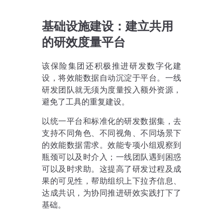
基础设施建设：建立共用
的研效度量平台
该保险集团还积极推进研发数字化建
设，将效能数据自动沉淀于平台。一线
研发团队就无须为度量投入额外资源，
避免了工具的重复建设。
以统一平台和标准化的研发数据集，去
支持不同角色、不同视角、不同场景下
的效能数据需求。效能专项小组观察到
瓶颈可以及时介入；一线团队遇到困惑
可以及时求助。这提高了研发过程及成
果的可见性，帮助组织上下拉齐信息、
达成共识，为协同推进研效实践打下了
基础。