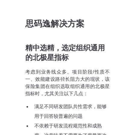
思码逸解决方案
精中选精，选定组织通用
的北极星指标
考虑到业务线众多、项目阶段/性质不
一、效能建设路径长阻力大的现状，该
保险集团在组织选取组织通用的北极星
指标时，尤其关注以下几点：
满足不同研发团队共性需求，能够
用于回答较普遍的问题
不依赖于研发流程规范性和成熟